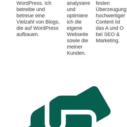
WordPress. Ich
analysiere
festen
betreibe und
und
Überzeugung
betreue eine
optimiere
hochwertiger
Vielzahl von Blogs,
ich die
Content ist
die auf WordPress
eigene
das A und O
aufbauen.
Webseite
bei SEO &
sowie die
Marketing.
meiner
Kunden.