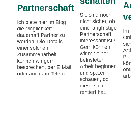
schalten
Ar
Partnerschaft
Sie sind noch
v
nicht sicher, ob
Ich biete hier im Blog
eine langfristige
die Möglichkeit
Im 
Partnerschaft
dauerhaft Partner zu
Onl
interessant ist?
werden. Die Details
sic
Gern können
einer solchen
Art
wir mit einer
Zusammenarbeit
Par
befristeten
können wir gern
kön
Arbeit beginnen
besprechen, per E-Mail
ent
und später
oder auch am Telefon.
arb
schauen, ob
diese sich
rentiert hat.