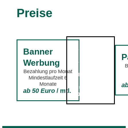
Preise
Bezahlte
Banner
P
Artikel
Werbung
B
Einmalige
Bezahlung pro Monat
Bezahlung
Mindestlaufzeit 6
Keine
Monate
ab
Mindestlaufzeit
ab 50 Euro
/ mtl.
ab 300 Euro