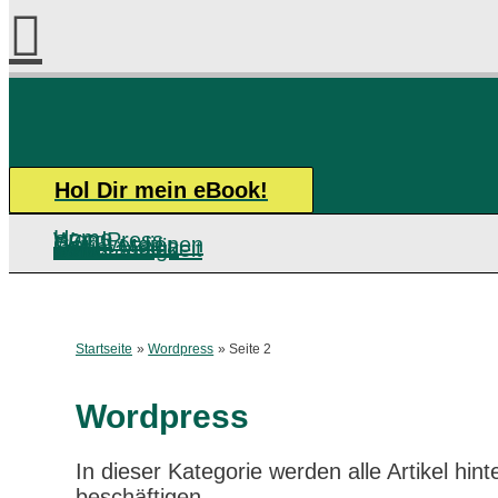
Hol Dir mein eBook!
Home
WordPress
SEO
Geld verdienen
Social Media
Selbständigkeit
Startseite
Wordpress
Seite 2
Wordpress
In dieser Kategorie werden alle Artikel hi
beschäftigen.