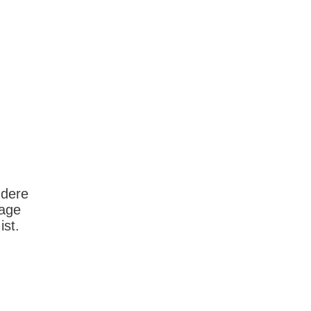
ndere
rage
ist.