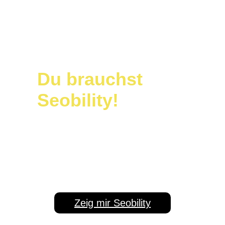
Anzeige
Du brauchst
Seobility!
Ernsthaft
: Wenn Du im Internet Geld
verdienen oder hohe Reichweite
erzielen willst, dann brauchst Du
unbedingt das
SEO-Tool von
Seobility
! Damit holst Du das
maximale Potenzial heraus!
Zeig mir Seobility