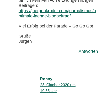
bin ich kein Fan von erzwungen langen
Beiträgen:
https://juergenkroder.com/journalismus/o
ptimale-laenge-blogbeitrag/
Viel Erfolg bei der Parade – Go Go Go!
Grüße
Jürgen
Antworten
Ronny
23. Oktober 2020 um
19:55 Uhr